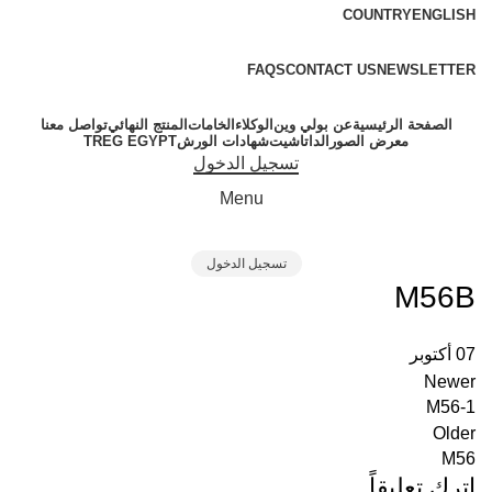
COUNTRY
ENGLISH
FREE SHIPPING FOR ALL ORDERS OF $150
FAQS
CONTACT US
NEWSLETTER
الصفحة الرئيسية
عن بولي وين
الوكلاء
الخامات
المنتج النهائي
تواصل معنا
معرض الصور
الداتاشيت
شهادات الورش
TREG EGYPT
تسجيل الدخول
Menu
تسجيل الدخول
M56B
07
أكتوبر
Newer
M56-1
Older
M56
اترك تعليقاً