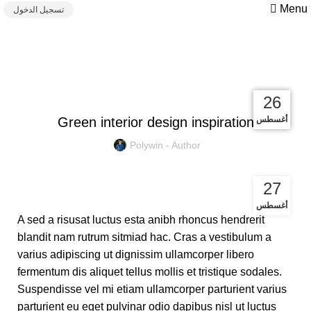
Menu
تسجيل الدخول
Blog
UNCATEGORIZED
27
27
26
26
أغسطس
أغسطس
أغسطس
أغسطس
Green interior design inspiration
Polywin - Author
27
أغسطس
A sed a risusat luctus esta anibh rhoncus hendrerit
blandit nam rutrum sitmiad hac. Cras a vestibulum a
varius adipiscing ut dignissim ullamcorper libero
fermentum dis aliquet tellus mollis et tristique sodales.
Suspendisse vel mi etiam ullamcorper parturient varius
parturient eu eget pulvinar odio dapibus nisl ut luctus