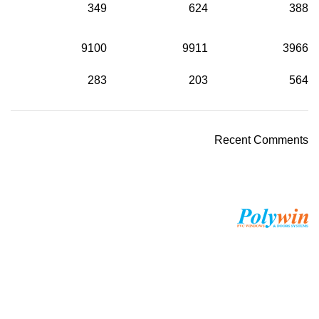
349
624
388
9100
9911
3966
283
203
564
Recent Comments
واحدة من أكبر الشركات الرائدة في مجال استيراد خامات
واكسسوار ومعدات وإنتاج
تليفون : ۱٥۲۳۱
ايميل : admin@polywinegypt.com