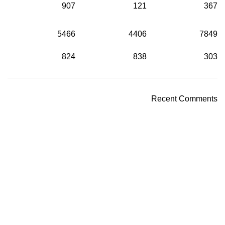
907
121
367
5466
4406
7849
824
838
303
Recent Comments
واحدة من أكبر الشركات الرائدة في مجال استيراد خامات
واكسسوار ومعدات وإنتاج
تليفون : ۱٥۲۳۱
ايميل : admin@polywinegypt.com