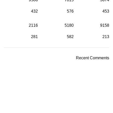
432
576
453
2116
5180
9158
281
582
213
Recent Comments
واحدة من أكبر الشركات الرائدة في مجال استيراد خامات
واكسسوار ومعدات وإنتاج
تليفون : ۱٥۲۳۱