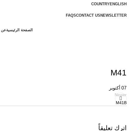
COUNTRY
ENGLISH
FREE SHIPPING FOR ALL ORDERS OF $150
FAQS
CONTACT US
NEWSLETTER
الصفحة الرئيسية
عن ب
M41
07
أكتوبر
Newer
M41B
اترك تعليقاً