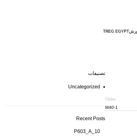
ورش
TREG EGYPT
تصنيفات
Uncategorized
Older
M40-1
Recent Posts
P603_A_10