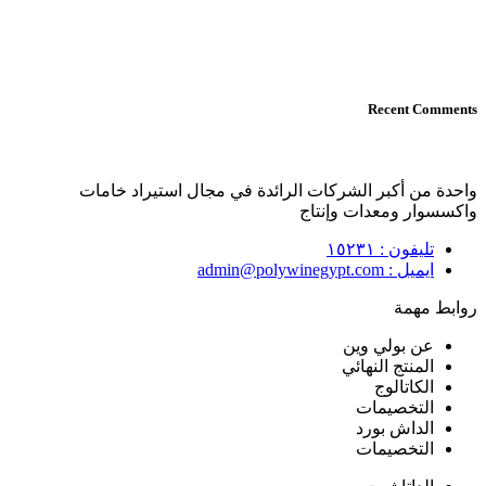
Recent Comments
واحدة من أكبر الشركات الرائدة في مجال استيراد خامات
واكسسوار ومعدات وإنتاج
تليفون : ۱٥۲۳۱
ايميل : admin@polywinegypt.com
روابط مهمة
عن بولي وين
المنتج النهائي
الكاتالوج
التخصيمات
الداش بورد
التخصيمات