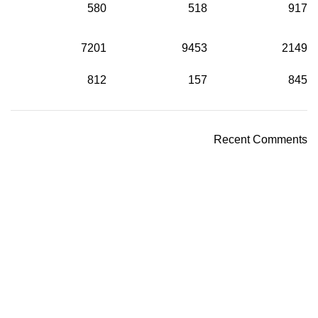
580
518
917
7201
9453
2149
812
157
845
Recent Comments
واحدة من أكبر الشركات الرائدة في مجال استيراد خامات
واكسسوار ومعدات وإنتاج
تليفون : ۱٥۲۳۱
ايميل : admin@polywinegypt.com