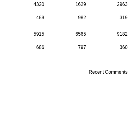
4320
1629
2963
488
982
319
5915
6565
9182
686
797
360
Recent Comments
واحدة من أكبر الشركات الرائدة في مجال استيراد خامات
واكسسوار ومعدات وإنتاج
تليفون : ۱٥۲۳۱