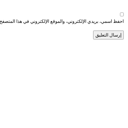
احفظ اسمي، بريدي الإلكتروني، والموقع الإلكتروني في هذا المتصفح ل
واحدة من أكبر الشركات الرائدة في مجال استيراد خامات واكسسوار
تليفون : ۱٥۲۳۱
ايميل : admin@polywinegypt.com
روابط مهمة
عن بولي وين