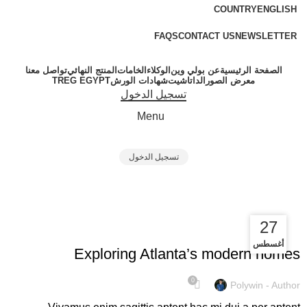
COUNTRY
ENGLISH
FREE SHIPPING FOR ALL ORDERS OF $150
FAQS
CONTACT US
NEWSLETTER
الصفحة الرئيسية
عن بولي وين
الوكلاء
الخامات
المنتج النهائي
تواصل معنا
معرض الصور
الداتاشيت
شهادات الورش
TREG EGYPT
تسجيل الدخول
Menu
تسجيل الدخول
Tag Archives: Sofa
27
27
UNCATEGORIZED
أغسطس
أغسطس
Exploring Atlanta’s modern homes
0
Polywin - Author