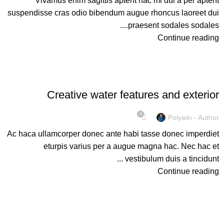
Vivamus enim sagittis aptent hac mi dui a per aptent
suspendisse cras odio bibendum augue rhoncus laoreet dui
praesent sodales sodales....
Continue reading
UNCATEGORIZED
Creative water features and exterior
0
Polywin - Author
Ac haca ullamcorper donec ante habi tasse donec imperdiet
eturpis varius per a augue magna hac. Nec hac et
vestibulum duis a tincidunt ...
Continue reading