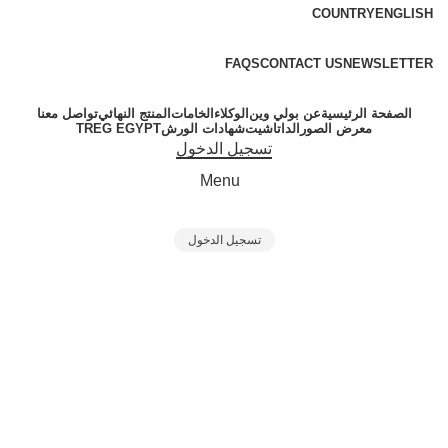
COUNTRY
ENGLISH
FREE SHIPPING FOR ALL ORDERS OF $150
FAQS
CONTACT US
NEWSLETTER
الصفحة الرئيسية
عن بولي وين
الوكلاء
الخامات
المنتج النهائي
تواصل معنا
معرض الصور
الداتاشيت
شهادات الورش
TREG EGYPT
تسجيل الدخول
Menu
تسجيل الدخول
Portfolio