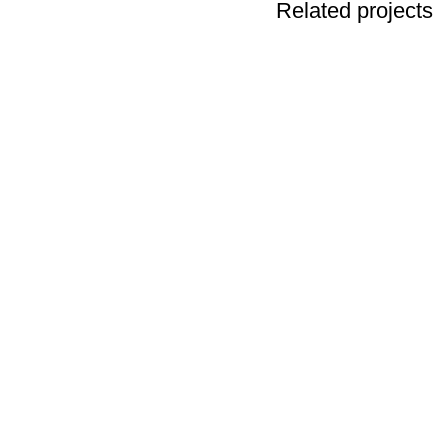
Related projects
Kitchen
Suspendisse quam at vestibulum
واحدة من أكبر الشركات الرائدة في مجال استيراد خامات
واكسسوار ومعدات وإنتاج
تليفون : ۱٥۲۳۱
ايميل : admin@polywinegypt.com
روابط مهمة